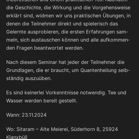
die Geschich­te, die Wir­kung und die Vor­ge­hens­wei­se
erklärt sind, wid­men wir uns prak­ti­schen Übun­gen, in
denen die Teil­neh­mer direkt und spie­le­risch das
Gelern­te aus­pro­bie­ren, die ers­ten Erfah­run­gen sam­
meln, sich aus­tau­schen kön­nen und alle auf­kom­men­
den Fra­gen beant­wor­tet werden.
Nach die­sem Semi­nar hat jeder der Teil­neh­mer die
Grund­la­gen, die er braucht, um Quan­ten­hei­lung selb­
stän­dig auszuüben.
Es sind kei­ner­lei Vor­kennt­nis­se not­wen­dig. Tee und
Was­ser wer­den bereit gestellt.
Wann: 23.11.2024
Wo: Sit­aram – Alte Meie­rei, Süd­er­horn 8, 25924
Klanxbüll