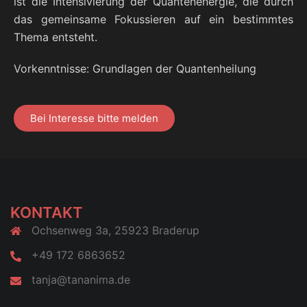
ist die Inten­si­vie­rung der Quan­ten­en­er­gie, die durch
das gemein­sa­me Fokus­sie­ren auf ein bestimm­tes
The­ma entsteht.
Vor­kennt­nis­se: Grund­la­gen der Quantenheilung
Bei Inter­es­se bit­te melden
KONTAKT
Ochsenweg 3a, 25923 Braderup
+49 172 6863652
tanja@tananima.de