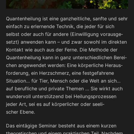
Quan­ten­hei­lung ist eine ganz­heit­li­che, sanf­te und sehr
ein­fach zu erler­nen­de Tech­nik, die jeder für sich
selbst oder auch für ande­re (Ein­wil­li­gung vor­aus­ge­
setzt) anwen­den kann – und zwar sowohl im direk­ten
Kon­takt wie auch aus der Fer­ne. Die Metho­de der
Quan­ten­hei­lung kann in ganz unter­schied­li­chen Berei­
chen ange­wen­det wer­den: Eine kör­per­li­che Her­aus­
for­de­rung, ein Herz­schmerz, eine fest­ge­fah­re­ne
Situa­ti­on… für Tier, Mensch oder die Welt an sich…
auf beruf­li­che und pri­va­te The­men … Sie wirkt auch
wun­der­voll unter­stüt­zend bei Hei­lungs­pro­zes­sen
jeder Art, sei es auf kör­per­li­cher oder see­li­
scher Ebene.
Das ein­tä­gi­ge Semi­nar besteht aus einem kur­zen
theo­re­ti­schen und einem prak­ti­schen Teil. Nach­dem