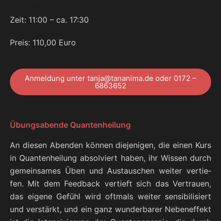
Zeit: 11:00 – ca. 17:30
Preis: 110,00 Euro
Anmel­dung unter tanja@tananima.de oder 0172 –
6863652
Übungsabende Quantenheilung
An die­sen Aben­den kön­nen die­je­ni­gen, die einen Kurs
in Quan­ten­hei­lung absol­viert haben, ihr Wis­sen durch
gemein­sa­mes Üben und Aus­tau­schen wei­ter ver­tie­
fen. Mit dem Feed­back ver­tieft sich das Ver­trau­en,
das eige­ne Gefühl wird oft­mals wei­ter sen­si­bi­li­siert
und ver­stärkt, und ein ganz wun­der­ba­rer Neben­ef­fekt