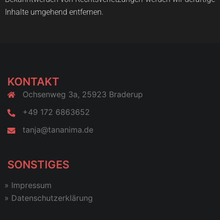
Inhal­te umge­hend entfernen.
KONTAKT
Ochsenweg 3a, 25923 Braderup
+49 172 6863652
tanja@tananima.de
SONSTIGES
»
Impres­sum
»
Daten­schutz­er­klä­rung