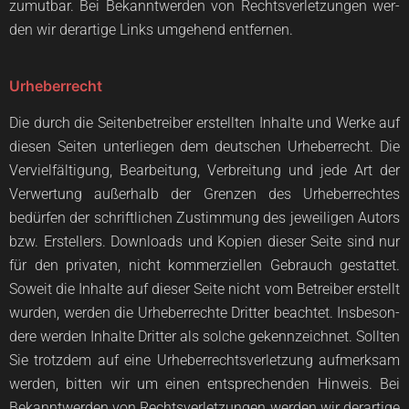
zumut­bar. Bei Bekannt­wer­den von Rechts­ver­let­zun­gen wer­
den wir der­ar­ti­ge Links umge­hend entfernen.
Urheberrecht
Die durch die Sei­ten­be­trei­ber erstell­ten Inhal­te und Wer­ke auf
die­sen Sei­ten unter­lie­gen dem deut­schen Urhe­ber­recht. Die
Ver­viel­fäl­ti­gung, Bear­bei­tung, Ver­brei­tung und jede Art der
Ver­wer­tung außer­halb der Gren­zen des Urhe­ber­rech­tes
bedür­fen der schrift­li­chen Zustim­mung des jewei­li­gen Autors
bzw. Erstel­lers. Down­loads und Kopien die­ser Sei­te sind nur
für den pri­va­ten, nicht kom­mer­zi­el­len Gebrauch gestat­tet.
Soweit die Inhal­te auf die­ser Sei­te nicht vom Betrei­ber erstellt
wur­den, wer­den die Urhe­ber­rech­te Drit­ter beach­tet. Ins­be­son­
de­re wer­den Inhal­te Drit­ter als sol­che gekenn­zeich­net. Soll­ten
Sie trotz­dem auf eine Urhe­ber­rechts­ver­let­zung auf­merk­sam
wer­den, bit­ten wir um einen ent­spre­chen­den Hin­weis. Bei
Bekannt­wer­den von Rechts­ver­let­zun­gen wer­den wir der­ar­ti­ge