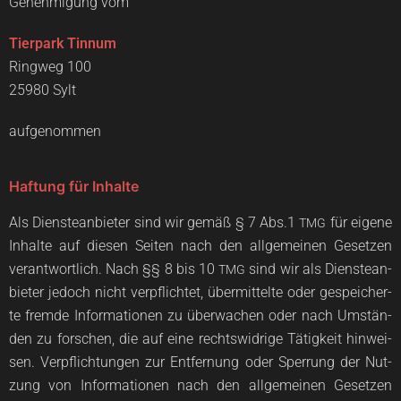
Geneh­mi­gung vom
Tier­park Tin­num
Ring­weg 100
25980 Sylt
auf­ge­nom­men
Haftung für Inhalte
Als Diens­te­an­bie­ter sind wir gemäß § 7 Abs.1
für eige­ne
TMG
Inhal­te auf die­sen Sei­ten nach den all­ge­mei­nen Geset­zen
ver­ant­wort­lich. Nach §§ 8 bis 10
sind wir als Diens­te­an­
TMG
bie­ter jedoch nicht ver­pflich­tet, über­mit­tel­te oder gespei­cher­
te frem­de Infor­ma­tio­nen zu über­wa­chen oder nach Umstän­
den zu for­schen, die auf eine rechts­wid­ri­ge Tätig­keit hin­wei­
sen. Ver­pflich­tun­gen zur Ent­fer­nung oder Sper­rung der Nut­
zung von Infor­ma­tio­nen nach den all­ge­mei­nen Geset­zen