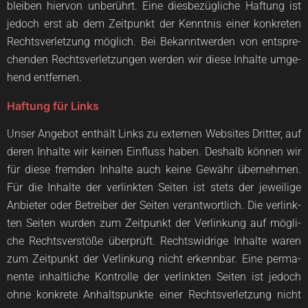
blei­ben hier­von unbe­rührt. Eine dies­be­züg­li­che Haf­tung ist
jedoch erst ab dem Zeit­punkt der Kennt­nis einer kon­kre­ten
Rechts­ver­let­zung mög­lich. Bei Bekannt­wer­den von ent­spre­
chen­den Rechts­ver­let­zun­gen wer­den wir die­se Inhal­te umge­
hend entfernen.
Haftung für Links
Unser Ange­bot ent­hält Links zu exter­nen Web­sites Drit­ter, auf
deren Inhal­te wir kei­nen Ein­fluss haben. Des­halb kön­nen wir
für die­se frem­den Inhal­te auch kei­ne Gewähr über­neh­men.
Für die Inhal­te der ver­link­ten Sei­ten ist stets der jewei­li­ge
Anbie­ter oder Betrei­ber der Sei­ten ver­ant­wort­lich. Die ver­link­
ten
Sei­ten wur­den zum Zeit­punkt der Ver­lin­kung auf mög­li­
che Rechts­ver­stö­ße über­prüft. Rechts­wid­ri­ge Inhal­te waren
zum Zeit­punkt der Ver­lin­kung nicht erkenn­bar. Eine per­ma­
nen­te inhalt­li­che Kon­trol­le der ver­link­ten Sei­ten ist jedoch
ohne kon­kre­te Anhalts­punk­te einer Rechts­ver­let­zung nicht