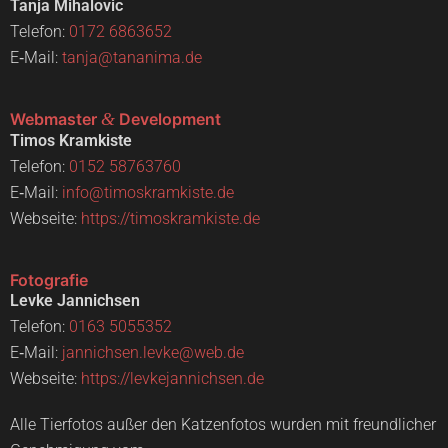
Tan­ja Miha­lo­vic
Tele­fon:
0172 6863652
E‑Mail:
tanja@tananima.de
Webmaster
&
Development
Timos Kram­kis­te
Tele­fon:
0152 58763760
E‑Mail:
info@timoskramkiste.de
Web­sei­te:
https://timoskramkiste.de
Fotografie
Lev­ke Jan­nich­sen
Tele­fon:
0163 5055352
E‑Mail:
jannichsen.levke@web.de
Web­sei­te:
https://levkejannichsen.de
Alle Tier­fo­tos außer den Kat­zen­fo­tos wur­den mit freund­li­cher