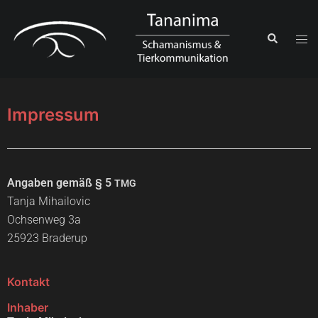
Impressum
Anga­ben gemäß § 5
TMG
Tan­ja Mihai­lo­vic
Och­sen­weg 3a
25923 Bra­de­r­up
Kontakt
Inhaber