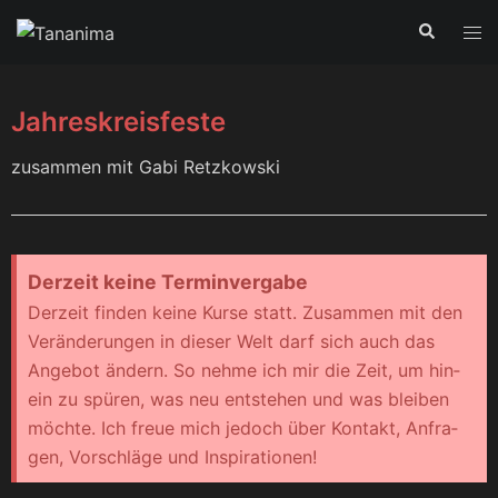
Jahreskreisfeste
zusam­men mit Gabi Retzkowski
Der­zeit kei­ne Terminvergabe
Der­zeit fin­den kei­ne Kur­se statt. Zusam­men mit den
Ver­än­de­run­gen in die­ser Welt darf sich auch das
Ange­bot ändern. So neh­me ich mir die Zeit, um hin­
ein zu spü­ren, was neu ent­ste­hen und was blei­ben
möch­te. Ich freue mich jedoch über Kon­takt, Anfra­
gen, Vor­schlä­ge und Inspirationen!