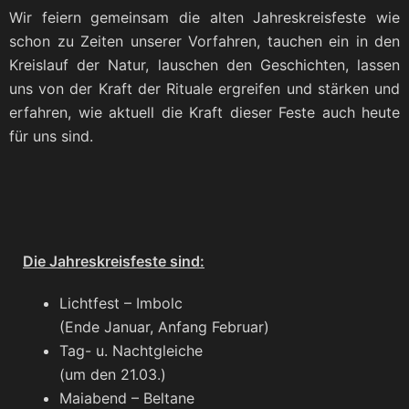
Wir fei­ern gemein­sam die alten Jah­res­kreis­fes­te wie
schon zu Zei­ten unse­rer Vor­fah­ren, tau­chen ein in den
Kreis­lauf der Natur, lau­schen den Geschich­ten, las­sen
uns von der Kraft der Ritua­le ergrei­fen und stär­ken und
erfah­ren, wie aktu­ell die Kraft die­ser Fes­te auch heu­te
für uns sind.
Die Jah­res­kreis­fes­te sind:
Licht­fest – Imbolc
(Ende Janu­ar, Anfang Februar)
Tag- u. Nacht­glei­che
(um den 21.03.)
Mai­abend – Bel­ta­ne