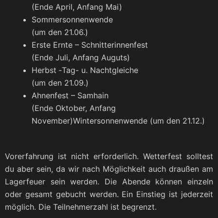
(Ende April, Anfang Mai)
Som­mer­son­nen­wen­de
(um den 21.06.)
Ers­te Ern­te – Schnit­te­rin­nen­fest
(Ende Juli, Anfang Auguts)
Herbst ‑Tag- u. Nacht­glei­che
(um den 21.09.)
Ahnen­fest – Sam­hain
(Ende Okto­ber, Anfang
November)Wintersonnenwende (um den 21.12.)
Vor­er­fah­rung ist nicht erfor­der­lich. Wet­ter­fest soll­test
du aber sein, da wir nach Mög­lich­keit auch drau­ßen am
Lager­feu­er sein wer­den. Die Aben­de kön­nen ein­zeln
oder gesamt gebucht wer­den. Ein Ein­stieg ist jeder­zeit
mög­lich. Die Teil­neh­mer­zahl ist begrenzt.