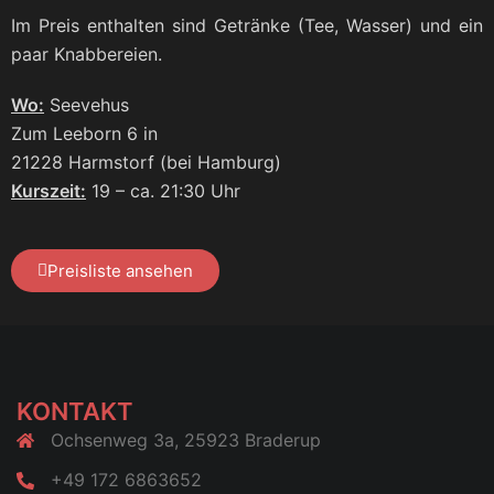
Im Preis ent­hal­ten sind Geträn­ke (Tee, Was­ser) und ein
paar Knabbereien.
Wo:
See­ve­hus
Zum Lee­born 6 in
21228 Harmstorf (bei Ham­burg)
Kurs­zeit:
19 – ca. 21:30 Uhr
Preis­lis­te ansehen
KONTAKT
Ochsenweg 3a, 25923 Braderup
+49 172 6863652