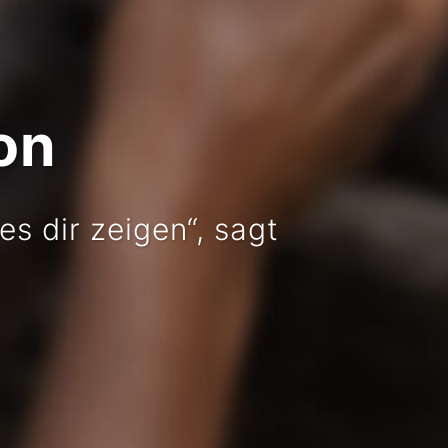
on
es dir zeigen“, sagt